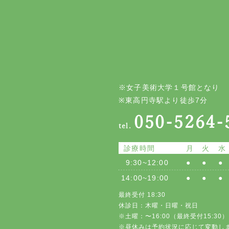
※女子美術大学１号館となり
※東高円寺駅より徒歩7分
050-5264-
tel.
診療時間
月
火
水
9:30~12:00
●
●
●
14:00~19:00
●
●
●
最終受付 18:30
休診日：木曜・日曜・祝日
※土曜：〜16:00（最終受付15:30）
※昼休みは予約状況に応じて変動し