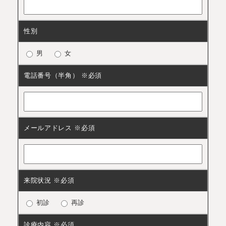
性別
男
女
電話番号（半角） ※必須
メールアドレス ※必須
来院状況 ※必須
初診
再診
診療内容 ※必須