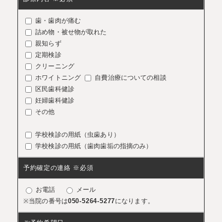
歯・歯肉が痛む
詰め物・被せ物が取れた
親知らず
定期検診
クリーニング
ホワイトニング
自費治療についての相談
区民歯科健診
妊婦歯科健診
その他
学校検診の用紙（虫歯あり）
学校検診の用紙（歯肉歯垢の指摘のみ）
予約確定の連絡 ※必須
お電話
メール
※当院の番号は
050-5264-5277
になります。